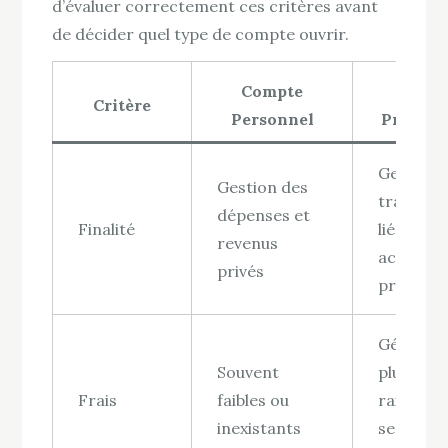
d’évaluer correctement ces critères avant
de décider quel type de compte ouvrir.
Compte
Com
Critère
Personnel
Profess
Gestion 
Gestion des
transact
dépenses et
Finalité
liées à u
revenus
activité
privés
professi
Général
Souvent
plus élev
Frais
faibles ou
raison d
inexistants
services