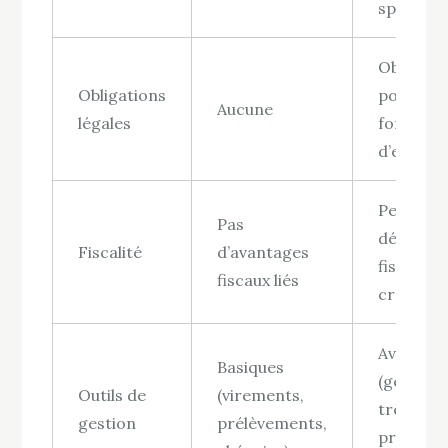
spécialis
Obligato
Obligations
pour cer
Aucune
légales
formes
d’entrep
Permet 
Pas
déductio
Fiscalité
d’avantages
fiscales 
fiscaux liés
crédits 
Avancés
Basiques
(gestion
Outils de
(virements,
trésoreri
gestion
prélèvements,
prêts, ou