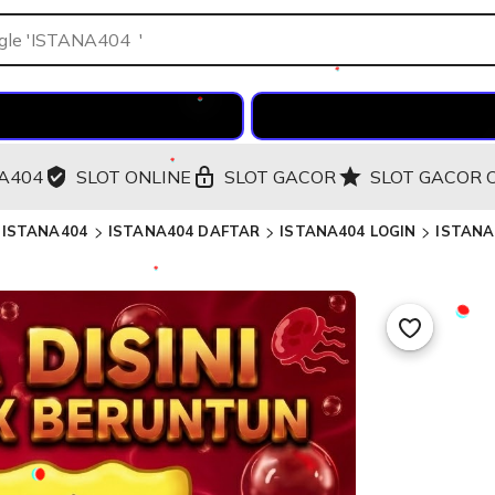
A404
SLOT ONLINE
SLOT GACOR
SLOT GACOR 
K ISTANA404
ISTANA404 DAFTAR
ISTANA404 LOGIN
ISTANA