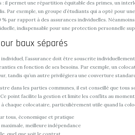
il permet une répartition équitable des primes, un interlo
ublis. Par exemple, un groupe d’étudiants qui a opté pour u
% par rapport à des assurances individuelles. Néanmoins
ividuelle, indispensable pour une protection personnelle su
pour baux séparés
dividuel, l’assurance doit être souscrite individuellement. C
ranties en fonction de ses besoins. Par exemple, un coloca
eur, tandis qu’un autre privilégiera une couverture standar
istre dans les parties communes, il est conseillé que tous 
e point facilite la gestion et limite les conflits au moment
 chaque colocataire, particulièrement utile quand la coloc
our tous, économique et pratique
on maximale, meilleure indépendance
lle, quel que soit le contrat