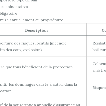
porte le type de bail
des colocataires
bligatoire
emise annuellement au propriétaire
Description
Co
erture des risques locatifs (incendie,
Résilia
ts des eaux, explosion)
bailleu
Colocat
re que tous bénéficient de la protection
sinistr
ntir les dommages causés à autrui dans la
Risques
cation
f de la souscription annuelle d’assurance au