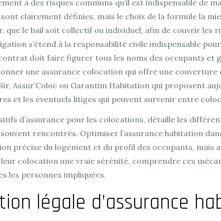
ment à des risques communs qu’il est indispensable de maî
 sont clairement définies, mais le choix de la formule la m
ue le bail soit collectif ou individuel, afin de couvrir les r
igation s’étend à la responsabilité civile indispensable p
trat doit faire figurer tous les noms des occupants et ga
ctionner une assurance colocation qui offre une couverture
Assur’Coloc ou Garantim Habitation qui proposent aujour
stres et les éventuels litiges qui peuvent survenir entre colo
ifs d’assurance pour les colocations, détaille les différen
ls souvent rencontrés. Optimiser l’assurance habitation da
ion précise du logement et du profil des occupants, mais a
 leur colocation une vraie sérénité, comprendre ces mécan
es les personnes impliquées.
tion légale d’assurance ha