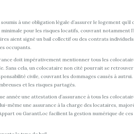
oumis à une obligation légale d’assurer le logement qu’il oc
 minimale pour les risques locatifs, couvrant notamment l’i
res aient signé un bail collectif ou des contrats individuel
 des occupants.
surance doit impérativement mentionner tous les colocatai
e. Sans cela, un colocataire non cité pourrait se retrouver
esponsabilité civile, couvrant les dommages causés à autrui
mbreuses et les risques partagés.
ue année une attestation d’assurance à tous les colocataire
crire lui-même une assurance à la charge des locataires, maj
ppart ou GarantLoc facilient la gestion numérique de ces 