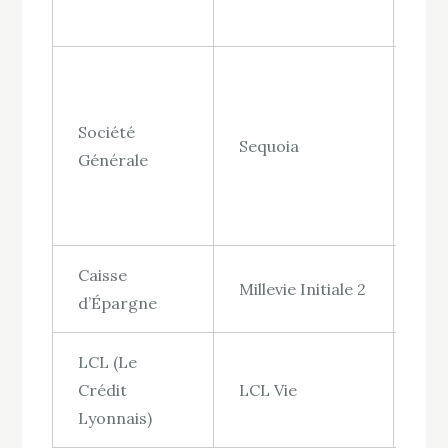
Société
Sequoia
Jus
Générale
Caisse
Millevie Initiale 2
Jus
d’Épargne
LCL (Le
Jus
Crédit
LCL Vie
3,5
Lyonnais)