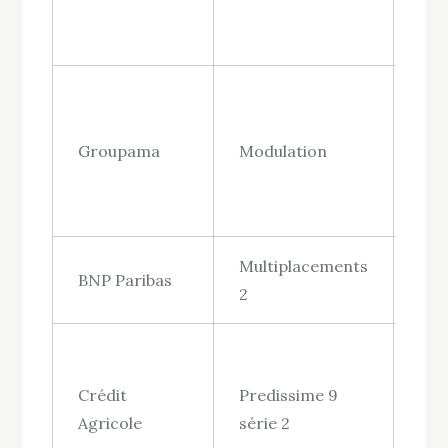
Groupama
Modulation
3%
Multiplacements
Jus
BNP Paribas
2
2,7
Crédit
Predissime 9
Jus
Agricole
série 2