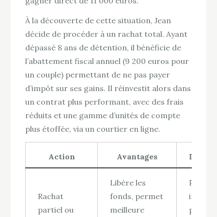
gagner direct de 11 000 euros.
À la découverte de cette situation, Jean
décide de procéder à un rachat total. Ayant
dépassé 8 ans de détention, il bénéficie de
l’abattement fiscal annuel (9 200 euros pour
un couple) permettant de ne pas payer
d’impôt sur ses gains. Il réinvestit alors dans
un contrat plus performant, avec des frais
réduits et une gamme d’unités de compte
plus étoffée, via un courtier en ligne.
Action
Avantages
Inconv
Libère les
Potenti
Rachat
fonds, permet
imposit
partiel ou
meilleure
plus-va