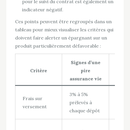
pour le suivi du contrat est également un
indicateur négatif.
Ces points peuvent être regroupés dans un
tableau pour mieux visualiser les critères qui
doivent faire alerter un épargnant sur un
produit particulièrement défavorable :
Signes d’une
Cons
Critère
pire
assurance vie
l’ép
3% à 5%
Réduc
Frais sur
prélevés à
imméd
versement
chaque dépôt
capita
Dimin