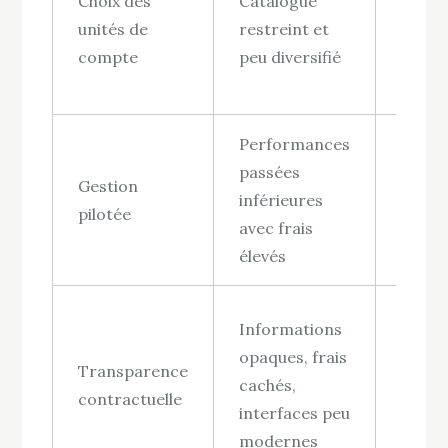
Choix des
Catalogue
limité
unités de
restreint et
absen
compte
peu diversifié
divers
effica
Performances
Perte
passées
Gestion
potent
inférieures
pilotée
gesti
avec frais
ineffi
élevés
Diffic
Informations
suivr
opaques, frais
Transparence
inves
cachés,
contractuelle
et à
interfaces peu
comp
modernes