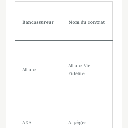
Fr
Bancassureur
Nom du contrat
ve
Allianz Vie
Jus
Allianz
Fidélité
4,5
Jus
AXA
Arpèges
4,8