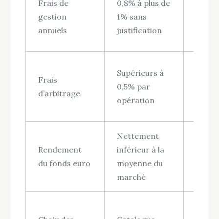
Frais de
0,8% à plus de
progr
gestion
1% sans
rend
annuels
justification
net
Frein 
Supérieurs à
Frais
flexibi
0,5% par
d’arbitrage
l’adap
opération
la str
Nettement
Érosi
Rendement
inférieur à la
capita
du fonds euro
moyenne du
d’inté
marché
Perfo