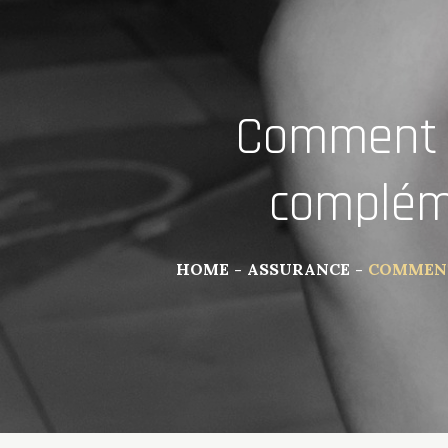
Comment c
compléme
HOME
ASSURANCE
COMMENT